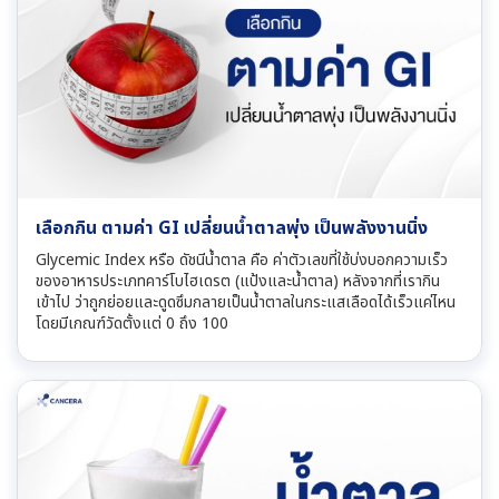
เลือกกิน ตามค่า GI เปลี่ยนน้ำตาลพุ่ง เป็นพลังงานนิ่ง
Glycemic Index หรือ ดัชนีน้ำตาล คือ ค่าตัวเลขที่ใช้บ่งบอกความเร็ว
ของอาหารประเภทคาร์โบไฮเดรต (แป้งและน้ำตาล) หลังจากที่เรากิน
เข้าไป ว่าถูกย่อยและดูดซึมกลายเป็นน้ำตาลในกระแสเลือดได้เร็วแค่ไหน
โดยมีเกณฑ์วัดตั้งแต่ 0 ถึง 100