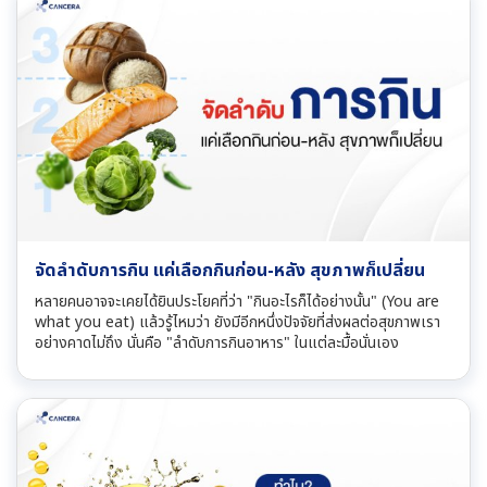
จัดลำดับการกิน แค่เลือกกินก่อน-หลัง สุขภาพก็เปลี่ยน
หลายคนอาจจะเคยได้ยินประโยคที่ว่า "กินอะไรก็ได้อย่างนั้น" (You are
what you eat) แล้วรู้ไหมว่า ยังมีอีกหนึ่งปัจจัยที่ส่งผลต่อสุขภาพเรา
อย่างคาดไม่ถึง นั่นคือ "ลำดับการกินอาหาร" ในแต่ละมื้อนั่นเอง