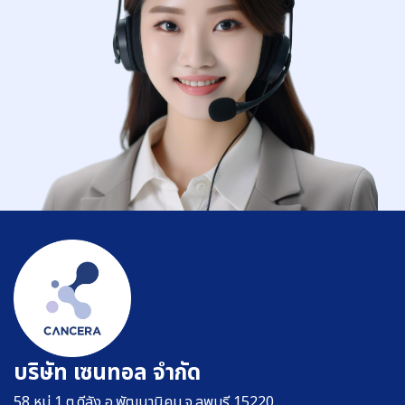
บริษัท เซนทอล จำกัด
58 หมู่ 1 ต.ดีลัง อ.พัฒนานิคม จ.ลพบุรี 15220