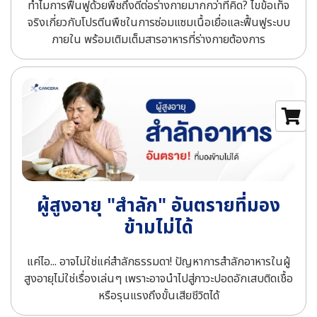
ทำไมการฟื้นฟูด้วยพืชถึงดีต่อร่างกายมากกว่าที่คิด? ไขข้อเท็จ
จริงเกี่ยวกับโปรตีนพืชในการซ่อมแซมเนื้อเยื่อและฟื้นฟูระบบ
ภายใน พร้อมเติมเต็มสารอาหารที่ร่างกายต้องการ
ผู้สูงอายุ "สำลัก" อันตรายที่มอง
ข้ามไม่ได้
แค่ไอ... อาจไม่ใช่แค่สำลักธรรมดา! ปัญหาการสำลักอาหารในผู้
สูงอายุไม่ใช่เรื่องเล่นๆ เพราะอาจนำไปสู่ภาวะปอดอักเสบติดเชื้อ
หรือรุนแรงถึงขั้นเสียชีวิตได้